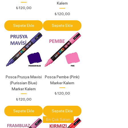
Kalem
Fiyat
₺120,00
Fiyat
₺120,00
Sepete Ekle
Sepete Ekle
Posca Prusya Mavisi
Posca Pembe (Pink)
(Purissian Blue)
Marker Kalem
Marker Kalem
Fiyat
₺120,00
Fiyat
₺120,00
Sepete Ekle
Sepete Ekle
En Çok Satan