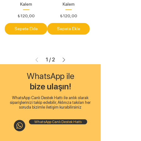
Kalem
Kalem
Fiyat
Fiyat
₺120,00
₺120,00
Sepete Ekle
Sepete Ekle
1
/
2
WhatsApp ile
bize ulaşın!
WhatsApp Canlı Destek Hattı ile anlık olarak
siparişlerinizi takip edebilir, Aklınıza takılan her
soruda bizimle iletişim kurabilirsiniz
WhatsApp Canlı Destek Hattı