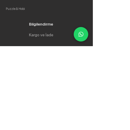
Puzzle & Hobi
Bilgilendirme
Kargo ve İade
Gizlilik Politikası
Mesafeli Satış Sözleşmesi
Hakkımızda
İletişim
İletişim
Whatsapp:
0534 735 64 35
Email:
info@ozturkkirtasiye.com