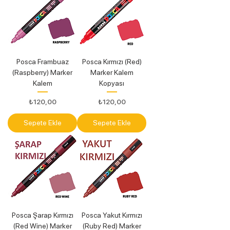
Posca Frambuaz
Posca Kırmızı (Red)
(Raspberry) Marker
Marker Kalem
Kalem
Kopyası
Fiyat
Fiyat
₺120,00
₺120,00
Sepete Ekle
Sepete Ekle
Posca Şarap Kırmızı
Posca Yakut Kırmızı
(Red Wine) Marker
(Ruby Red) Marker