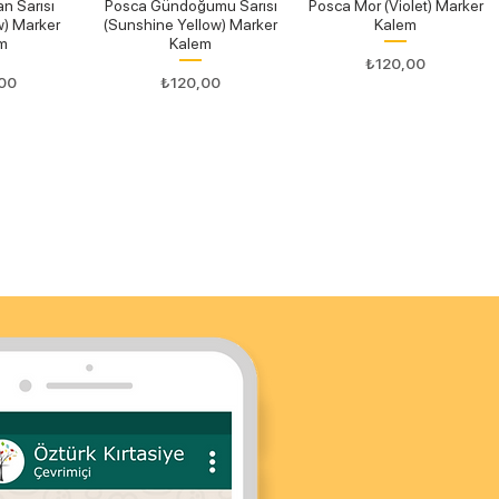
n Sarısı
Posca Gündoğumu Sarısı
Posca Mor (Violet) Marker
w) Marker
(Sunshine Yellow) Marker
Kalem
m
Kalem
Fiyat
₺120,00
Fiyat
00
₺120,00