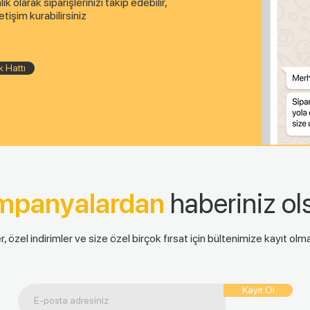
 olarak siparişlerinizi takip edebilir,
etişim kurabilirsiniz
 Hattı
mpanyalardan
haberiniz ol
r, özel indirimler ve size özel birçok fırsat için bültenimize kayıt ol
Kayıt Ol