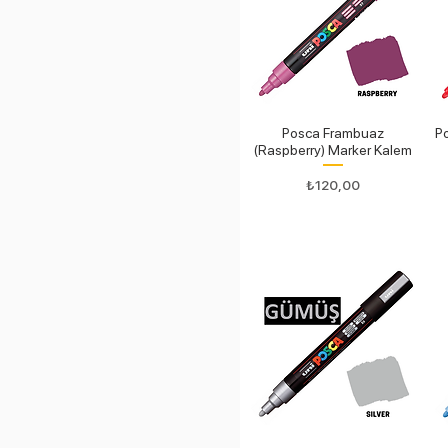
Posca Frambuaz
Po
(Raspberry) Marker Kalem
Fiyat
₺120,00