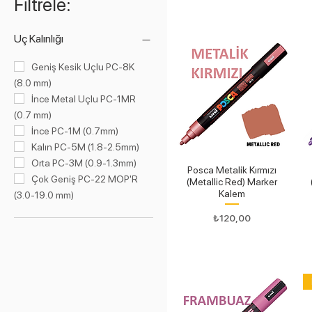
Filtrele:
Uç Kalınlığı
Geniş Kesik Uçlu PC-8K
(8.0 mm)
İnce Metal Uçlu PC-1MR
(0.7 mm)
İnce PC-1M (0.7mm)
Kalın PC-5M (1.8-2.5mm)
Orta PC-3M (0.9-1.3mm)
Posca Metalik Kırmızı
Çok Geniş PC-22 MOP'R
(Metallic Red) Marker
Kalem
(3.0-19.0 mm)
Fiyat
₺120,00