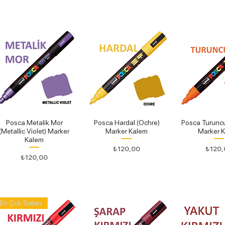
Posca Metalik Mor
Posca Hardal (Ochre)
Posca Turunc
(Metallic Violet) Marker
Marker Kalem
Marker 
Kalem
Fiyat
Fiyat
₺120,00
₺120,
Fiyat
₺120,00
En Çok Satan