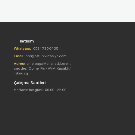
İletişim
Whatsapp:
0534 735 64 35
Email:
info@ozturkkirtasiye.com
Adres:
İsmetpaşa Mahallesi, Levent
caddesi, Corner Park AVM, Kapaklı /
Tekirdağ
Çalışma Saatleri
Haftanın her günü: 09:00 - 22:00