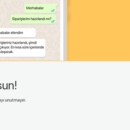
sun!
mayı unutmayın.