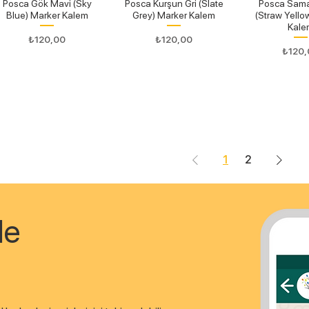
Posca Gök Mavi (Sky
Posca Kurşun Gri (Slate
Posca Sama
Blue) Marker Kalem
Grey) Marker Kalem
(Straw Yello
Kale
Fiyat
Fiyat
₺120,00
₺120,00
Fiyat
₺120,
1
2
le