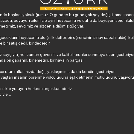
nda başladı yolculuğumuz. O günden bu güne çok şey değişti, ama insana
azada, büyüyen ailemizle aynı heyecanla ve daha da büyüyen sorumluluk
 emeğimiz, sevgimiz ve sizden aldığımız güç var.
ocukların heyecanla aldığı ilk defter, bir öğrencinin sınav sabahı aldığı kal
ir satış değil, bir değerdir.
aygıyla, her zaman güvenilir ve kaliteli ürünler sunmaya özen gösteriyoruz
a bir çabanın, bir emeğin, bir hayalin parçası.
ce ürün raflarımızda değil, yaklaşımımızda da kendini gösteriyor.
er yaştan insanın öğrenme yolculuğuna eşlik etmenin mutluluğunu yaşıyoru
irlikte yürüyen herkese teşekkür ederiz.
eğiyle…