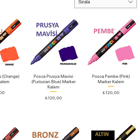
Sırala
u (Orange)
Posca Prusya Mavisi
Posca Pembe (Pink)
Kalem
(Purissian Blue) Marker
Marker Kalem
Kalem
Fiyat
00
₺120,00
Fiyat
₺120,00