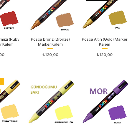
rmızı (Ruby
Posca Bronz (Bronze)
Posca Altın (Gold) Marker
r Kalem
Marker Kalem
Kalem
Fiyat
Fiyat
00
₺120,00
₺120,00
n