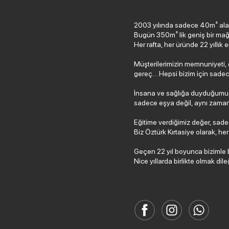
2003 yılında sadece 40m² ala
Bugün 350m² lik geniş bir mağ
Her rafta, her üründe 22 yıllık
Müşterilerimizin memnuniyeti, ç
gereç… Hepsi bizim için sadece b
İnsana ve sağlığa duyduğumuz s
sadece eşya değil, aynı zamand
Eğitime verdiğimiz değer, sade
Biz Öztürk Kırtasiye olarak, h
Geçen 22 yıl boyunca bizimle b
Nice yıllarda birlikte olmak dil