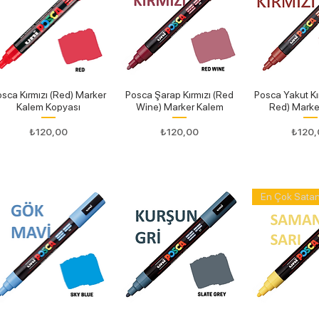
sca Kırmızı (Red) Marker
Posca Şarap Kırmızı (Red
Posca Yakut Kı
Kalem Kopyası
Wine) Marker Kalem
Red) Marke
Fiyat
Fiyat
Fiyat
₺120,00
₺120,00
₺120,
En Çok Sata