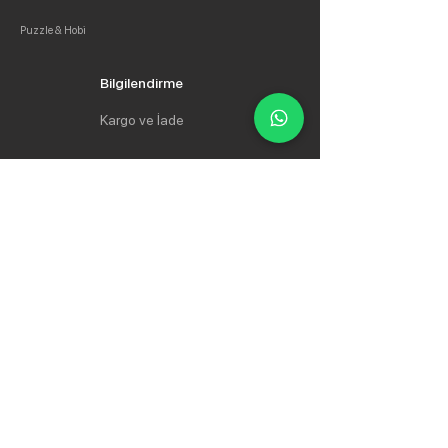
Puzzle & Hobi
Bilgilendirme
Kargo ve İade
Gizlilik Politikası
Mesafeli Satış Sözleşmesi
Hakkımızda
İletişim
İletişim
Whatsapp:
0534 735 64 35
Email:
info@ozturkkirtasiye.com