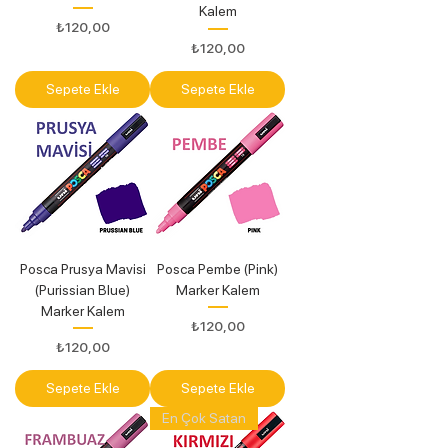
Kalem
Fiyat
₺120,00
Fiyat
₺120,00
Sepete Ekle
Sepete Ekle
Posca Prusya Mavisi
Posca Pembe (Pink)
(Purissian Blue)
Marker Kalem
Marker Kalem
Fiyat
₺120,00
Fiyat
₺120,00
Sepete Ekle
Sepete Ekle
En Çok Satan