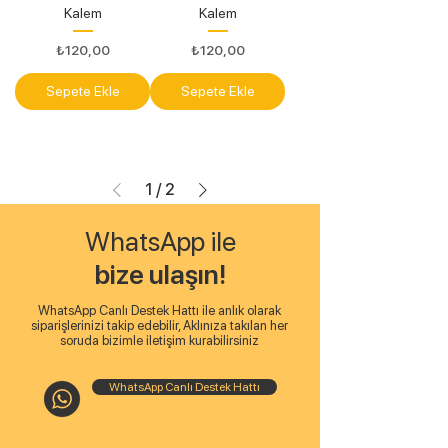
Kalem
Kalem
Fiyat
Fiyat
₺120,00
₺120,00
Sepete Ekle
Sepete Ekle
1
/
2
WhatsApp ile
bize ulaşın!
WhatsApp Canlı Destek Hattı ile anlık olarak
siparişlerinizi takip edebilir, Aklınıza takılan her
soruda bizimle iletişim kurabilirsiniz
WhatsApp Canlı Destek Hattı