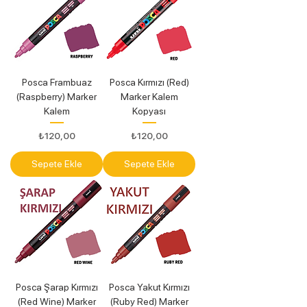
Posca Frambuaz
Posca Kırmızı (Red)
(Raspberry) Marker
Marker Kalem
Kalem
Kopyası
Fiyat
Fiyat
₺120,00
₺120,00
Sepete Ekle
Sepete Ekle
Posca Şarap Kırmızı
Posca Yakut Kırmızı
(Red Wine) Marker
(Ruby Red) Marker