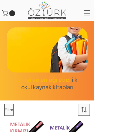
En iyi ve en öğretici
ilk
okul kaynak kitapları
Filtre